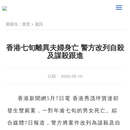
频
道
导
當前位：
首页
>
資訊
航
香港七旬離異夫婦身亡 警方改列自殺
及謀殺跟進
日期： 2026-05-10
香港新聞網5月7日電 香港秀茂坪寶達邨
發生雙屍案，一對年逾七旬的男女死亡。綜
合媒體7日
報道，警方將案件改列為謀殺及自