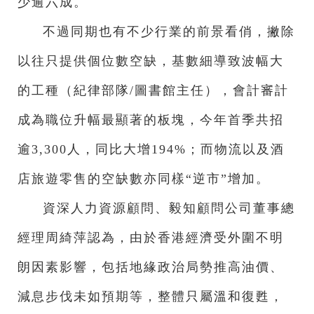
少逾六成。
不過同期也有不少行業的前景看俏，撇除
以往只提供個位數空缺，基數細導致波幅大
的工種（紀律部隊/圖書館主任），會計審計
成為職位升幅最顯著的板塊，今年首季共招
逾3,300人，同比大增194%；而物流以及酒
店旅遊零售的空缺數亦同樣“逆市”增加。
資深人力資源顧問、毅知顧問公司董事總
經理周綺萍認為，由於香港經濟受外圍不明
朗因素影響，包括地緣政治局勢推高油價、
減息步伐未如預期等，整體只屬溫和復甦，