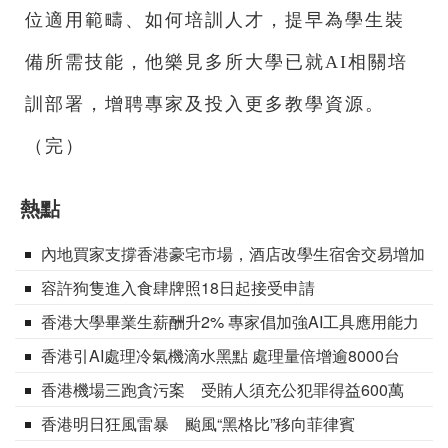
位適用範疇、如何培訓人才，提早為學生裝
備所需技能，他樂見多所大學已就AI相關培
訓部署，增聘專家及投入更多教學資源。
（完）
熱點
內地買家支撐香港豪宅市場，酒店改學生宿舍交易增加
容許狗隻進入食肆牌照18日起接受申請
香港大學畢業生薪酬升2% 專家倡加強AI工具應用能力
香港引AI處理冷氣機滴水黑點 處理量倍增逾8000台
香港機場三跑貪污案 受賄人須充公犯罪得益600萬
香港明日狂風雷暴 颱風“黑格比”移向菲律賓