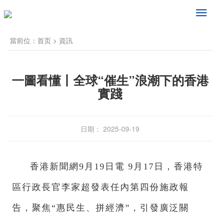
频
道
导
當前位：
首页
>
資訊
航
一圖看懂丨全球“催生”浪潮下的香港
實踐
日期： 2025-09-19
香港新聞網9月19日電 9月17日，香港特
區行政長官李家超發表任內第四份施政報
告，聚焦“惠民生、拼經濟”，引發廣泛關