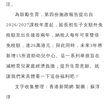
注。
為鼓勵生育，
第四份施政
報告提出自
2026/2027課稅年度起，延長初生子女額外免
稅額至出生後首兩年，納稅人每年可享雙倍
免稅額，達26萬港元；與此同時，未來3年將
新增15所資助幼兒中心。這一系列舉措旨在
減輕育兒家庭經濟負擔，提升生育意願。就
讓我們來具體看一下這份福利吧！
文字收集整理：香港新聞網 製圖：蘇淳
淳