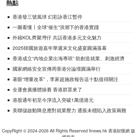
熱點
香港發三號風球 幻彩詠香江暫停
一圖看懂丨全球“催生”浪潮下的香港實踐
外籍KOL齊聚灣仔 共話香港多元文化魅力
2025韓國旅遊嘉年華週末文化盛宴圓滿落幕
香港成立“內地企業出海專班” 助創造就業、刺激經濟
國家網絡安全宣傳周香港分論壇圓滿舉行
著眼“增量改革”，李家超施政報告這十點值得關注
全運會廣播體操賽 香港群眾來了
港股通年初至今淨流入突破1萬億港元
美聯儲啟動降息應對就業壓力 通脹未穩陷入政策兩難
CopyRight © 2024-2026 All Rights Reserved finews.hk 香港財匯網 版
權所有