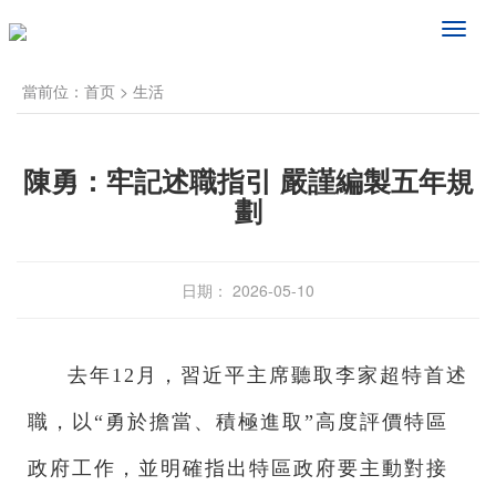
频
道
导
當前位：
首页
>
生活
航
陳勇：牢記述職指引 嚴謹編製五年規
劃
日期： 2026-05-10
去年12月，習近平主席聽取李家超特首述
職，以“勇於擔當、積極進取”高度評價特區
政府工作，並明確指出特區政府要主動對接