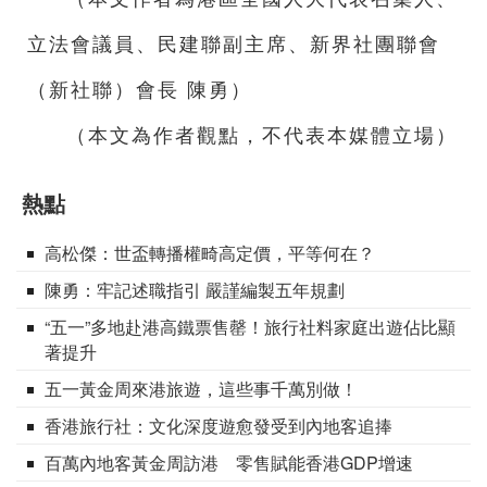
立法會議員、民建聯副主席、新界社團聯會
（新社聯）會長 陳勇）
（本文為作者觀點，不代表本媒體立場）
熱點
高松傑：世盃轉播權畸高定價，平等何在？
陳勇：牢記述職指引 嚴謹編製五年規劃
“五一”多地赴港高鐵票售罄！旅行社料家庭出遊佔比顯
著提升
五一黃金周來港旅遊，這些事千萬別做！
香港旅行社：文化深度遊愈發受到內地客追捧
百萬內地客黃金周訪港 零售賦能香港GDP增速