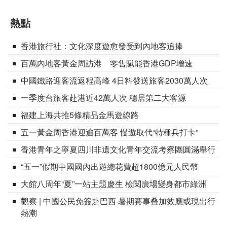
熱點
香港旅行社：文化深度遊愈發受到內地客追捧
百萬內地客黃金周訪港 零售賦能香港GDP增速
中國鐵路迎客流返程高峰 4日料發送旅客2030萬人次
一季度台旅客赴港近42萬人次 穩居第二大客源
福建上海共推5條精品金馬遊線路
五一黃金周香港迎逾百萬客 慢遊取代“特種兵打卡”
香港青年之寧夏四川非遺文化青年交流考察團圓滿舉行
“五一”假期中國國內出遊總花費超1800億元人民幣
大館八周年“夏”一站主題慶生 檢閱廣場變身都市綠洲
觀察 | 中國公民免簽赴巴西 暑期賽事叠加效應或現出行
熱潮