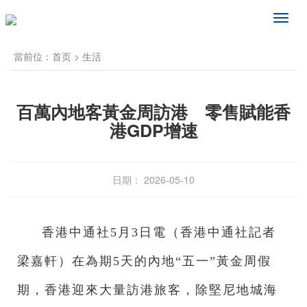
频
道
导
當前位：
首页
>
生活
航
百萬內地客黃金周訪港 零售賦能香
港GDP增速
日期： 2026-05-10
香港中通社5月3日電（
香港中通社記者
梁嘉軒
）
在為期5天的內地“五一”黃金周假
期，香港迎來大量訪港旅客，除堅尼地城海