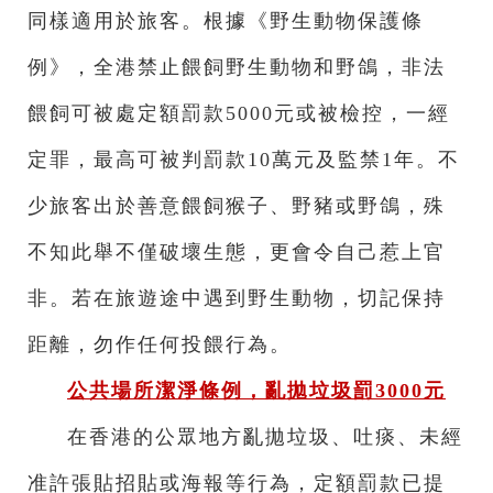
同樣適用於旅客。根據《野生動物保護條
例》，全港禁止餵飼野生動物和野鴿，非法
餵飼可被處定額罰款5000元或被檢控，一經
定罪，最高可被判罰款10萬元及監禁1年。不
少旅客出於善意餵飼猴子、野豬或野鴿，殊
不知此舉不僅破壞生態，更會令自己惹上官
非。若在旅遊途中遇到野生動物，切記保持
距離，勿作任何投餵行為。
公共場所潔淨條例，亂拋垃圾罰3000元
在香港的公眾地方亂拋垃圾、吐痰、未經
准許張貼招貼或海報等行為，定額罰款已提