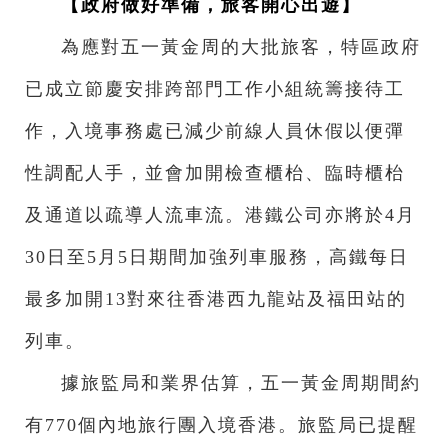
【政府做好準備，旅客開心出遊】
為應對五一黃金周的大批旅客，特區政府
已成立節慶安排跨部門工作小組統籌接待工
作，入境事務處已減少前線人員休假以便彈
性調配人手，並會加開檢查櫃枱、臨時櫃枱
及通道以疏導人流車流。港鐵公司亦將於4月
30日至5月5日期間加強列車服務，高鐵每日
最多加開13對來往香港西九龍站及福田站的
列車。
據旅監局和業界估算，五一黃金周期間約
有770個內地旅行團入境香港。旅監局已提醒