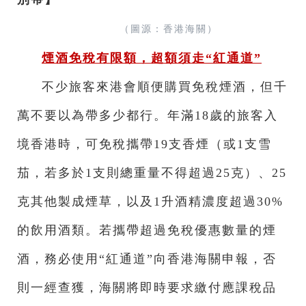
（圖源：香港海關）
煙酒免稅有限額，超額須走“紅通道”
不少旅客來港會順便購買免稅煙酒，但千
萬不要以為帶多少都行。年滿18歲的旅客入
境香港時，可免稅攜帶19支香煙（或1支雪
茄，若多於1支則總重量不得超過25克）、25
克其他製成煙草，以及1升酒精濃度超過30%
的飲用酒類。若攜帶超過免稅優惠數量的煙
酒，務必使用“紅通道”向香港海關申報，否
則一經查獲，海關將即時要求繳付應課稅品