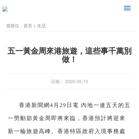
频
道
导
當前位：
首页
>
生活
航
五一黃金周來港旅遊，這些事千萬別
做！
日期： 2026-05-10
香港新聞網4月29日電 內地一連五天的五
一勞動節黃金周即將來臨，香港預計將迎來
新一輪旅遊高峰。香港特區政府入境事務處