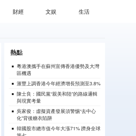
財經
文娱
生活
熱點
粵港澳攜手在蘇州宣傳香港優勢及大灣
區機遇
滙豐上調香港今年經濟增長預測至3.8%
陳士良：國民黨“親美和陸”的路線邏輯
與現實考量
吳家俊：虛擬資產發展須警惕“去中心
化”背後糖衣陷阱
韓國股市總市值今年大漲71% 躋身全球
第七