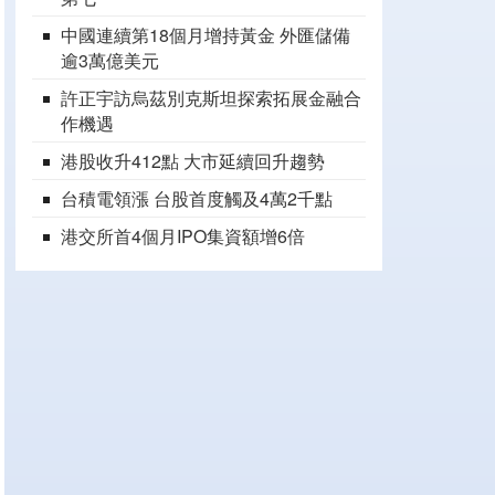
中國連續第18個月增持黃金 外匯儲備
逾3萬億美元
許正宇訪烏茲別克斯坦探索拓展金融合
作機遇
港股收升412點 大市延續回升趨勢
台積電領漲 台股首度觸及4萬2千點
港交所首4個月IPO集資額增6倍