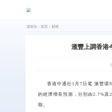
當前位：
首页
>
財經
滙豐上調香港今
香港中通社5月7日電 滙豐
的經濟增長預測，分別由2.7%及2
期。