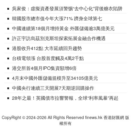
吳家俊：虛擬資產發展須警惕“去中心化”背後糖衣陷阱
韓國股市總市值今年大漲71% 躋身全球第七
中國連續第18個月增持黃金 外匯儲備逾3萬億美元
許正宇訪烏茲別克斯坦探索拓展金融合作機遇
港股收升412點 大市延續回升趨勢
台積電領漲 台股首度觸及4萬2千點
港交所首4個月IPO集資額增6倍
4月末中國外匯儲備規模升至34105億美元
中國央行連續三天開展7天期逆回購操作
28年之最！英國債市拉響警報，全球“利率風暴”再起
CopyRight © 2024-2026 All Rights Reserved finews.hk 香港財匯網 版
權所有