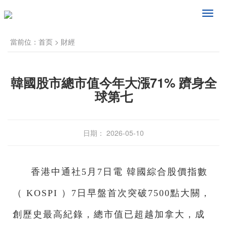
频
道
导
當前位：
首页
>
財經
航
韓國股市總市值今年大漲71% 躋身全
球第七
日期： 2026-05-10
香港中通社5月7日電 韓國綜合股價指數
（ KOSPI ）7日早盤首次突破7500點大關，
創歷史最高紀錄，總市值已超越加拿大，成