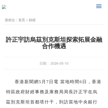
频
道
导
當前位：
首页
>
財經
航
許正宇訪烏茲別克斯坦探索拓展金融
合作機遇
日期： 2026-05-10
香港新聞網5月7日電 當地時間6日，香港
特區政府財經事務及庫務局局長許正宇在烏
茲別克斯坦首都塔什干，到訪當地中央銀行