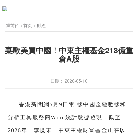
频
道
导
當前位：
首页
>
財經
航
棄歐美買中國！中東主權基金218億重
倉A股
日期： 2026-05-10
香港新聞網5月9日電 據中國金融數據和
分析工具服務商Wind統計數據發現，截至
2026年一季度末，中東主權財富基金正在以