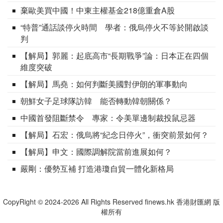
棄歐美買中國！中東主權基金218億重倉A股
“特普”通話談停火時間 學者：俄烏停火不等於開啟談
判
【解局】郭麗：起底高市“長期戰爭”論：日本正在四個
維度突破
【解局】馬堯：如何判斷美國對伊朗的軍事動向
朝鮮女子足球隊訪韓 能否轉動韓朝關係？
中國首發阻斷禁令 專家：令美單邊制裁投鼠忌器
【解局】石宏：俄烏將“紀念日停火”，衝突前景如何？
【解局】申文：國際調解院當前進展如何？
嚴剛：優勢互補 打造港瓊自貿一體化新格局
CopyRight © 2024-2026 All Rights Reserved finews.hk 香港財匯網 版
權所有