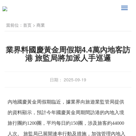
频
道
导
當前位：
首页
>
商業
航
業界料國慶黃金周假期4.4萬內地客訪
港 旅監局將加派人手巡邏
日期： 2025-09-19
內地國慶黃金周假期臨近，據業界向旅遊業監管局提供
的資料顯示，預計今年國慶黃金周期間訪港的內地入境
旅行團約1200團，平均每日約150團，涉及旅客約44000
人次。 旅監局已展開連串行動及措施，加強管理內地入