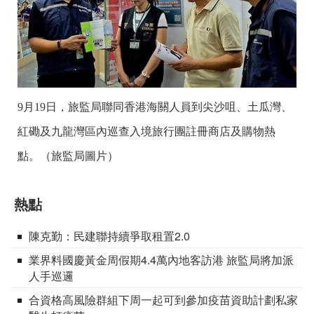
9月19日，旅監局聯同香港海關人員到尖沙咀、土瓜灣、
紅磡及九龍灣區內巡查入境旅行團註冊商店及購物熱
點。（旅監局圖片）
熱點
陳克勤：民建聯持續爭取租置2.0
業界料國慶黃金周假期4.4萬內地客訪港 旅監局將加派
人手巡邏
合資格高風險群組下周一起可到參加疫苗資助計劃私家