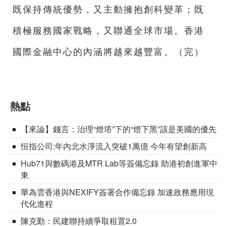
既保持傳統優勢，又主動擁抱創科變革；既
積極服務國家戰略，又聯通全球市場。香港
國際金融中心的內涵將越來越豐富。（完）
熱點
【來論】錢言：治理“燈塔”下的“燈下黑”該是美國的優先
恒指公司:年內北水淨流入突破1萬億 今年有望創新高
Hub71與數碼港及MTR Lab等簽備忘錄 助港初創進軍中
東
華為雲香港與NEXIFY簽署合作備忘錄 加速政務應用現
代化進程
陳克勤：民建聯持續爭取租置2.0