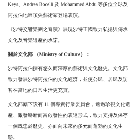
Keys、Andrea Bocelli 及 Mohammed Abdu 等多位全球及
阿拉伯地區頂尖藝術家登場表演。
《沙特交響樂團之奇蹟》展現沙特王國致力弘揚與傳承
文化及音樂遺產的承諾。
關於文化部 （Ministry of Culture）
：
沙特阿拉伯擁有悠久而深厚的藝術與文化歷史。文化部
致力發展沙特阿拉伯的文化經濟，並使公民、居民及訪
客在當地的日常生活更充實。
文化部轄下設有 11 個專責行業委員會，透過珍視文化遺
產、激發嶄新而富啟發性的表達形式，致力支持及保存
一個既忠於歷史、亦面向未來的多元而蓬勃的文化生
態。