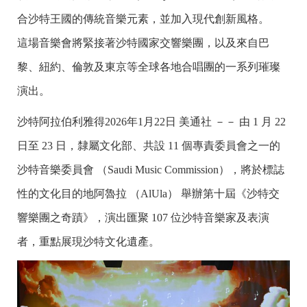
合沙特王國的傳統音樂元素，並加入現代創新風格。
這場音樂會將緊接著沙特國家交響樂團，以及來自巴
黎、紐約、倫敦及東京等全球各地合唱團的一系列璀璨
演出。
沙特阿拉伯利雅得
2026年1月22日
美通社 －－ 由 1 月 22
日至 23 日，隸屬文化部、共設 11 個專責委員會之一的
沙特音樂委員會 （Saudi Music Commission），將於標誌
性的文化目的地阿魯拉 （AlUla） 舉辦第十屆《沙特交
響樂團之奇蹟》，演出匯聚 107 位沙特音樂家及表演
者，重點展現沙特文化遺產。