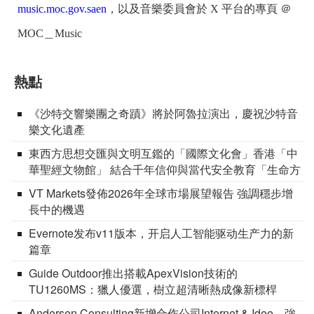
music.moc.gov.saen
，以及音樂委員會於 X 平台的專頁 ＠
MOC＿Music
熱點
《沙特交響樂團之奇蹟》將於阿魯拉演出，慶祝沙特音
樂文化遺產
東西方思想交匯與文明互鑑的「國際文化會」香港「中
華聖經文物館」 結合千年信仰與當代安全教育「生命方
舟」開幕
VT Markets發佈2026年全球市場展望報告 強調穩步增
長中的機遇
Evernote发布v11版本，开启人工智能驱动生产力的新
篇章
Guide Outdoor推出搭載ApexVision技術的
TU1260MS：獵人優選，樹立超清晰熱成像新標桿
Andersen Consulting新增合作公司Internet & Idee，強