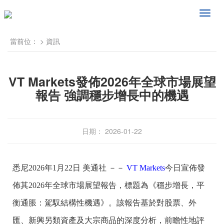
频
道
导
當前位：
>
資訊
航
VT Markets發佈2026年全球市場展望
報告 強調穩步增長中的機遇
日期： 2026-01-22
悉尼
2026年1月22日
美通社 －－
VT Markets
今日宣佈發
佈其2026年全球市場展望報告，標題為《穩步增長，平
衡通脹：駕馭結構性機遇》。該報告基於對股票、外
匯、新興另類資產及大宗商品的深度分析，前瞻性地評