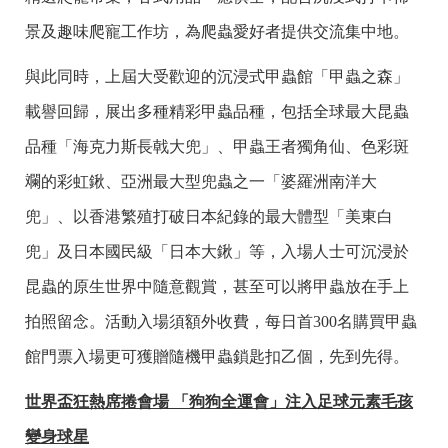
景及趣味爬寵工作坊，為爬蟲愛好者提供交流集中地。
與此同時，上屆大受歡迎的沉浸式甲蟲館「甲蟲之森」
載譽回歸，展出多種精彩甲蟲品種，包括全球最大昆蟲
品種「海克力斯長戟大兜」、甲蟲王者獨角仙、色彩斑
斕的彩虹鍬、亞洲最大型兜蟲之一「婆羅洲南洋大
兜」、以香港繁殖打破日本紀錄的最大體型「美東白
兜」及日本國民級「日本大鍬」等，入場人士可沉浸於
昆蟲的原生世界中隨意觀賞，甚至可以將甲蟲放在手上
拍照留念。活動入場須額外收費，每日首300名購買甲蟲
館門票入場更可獲贈隨機甲蟲鎖匙扣乙個，先到先得。
世界盃狂熱席捲會場 「狗狗全運會」注入足球元素毛孩
變身球星