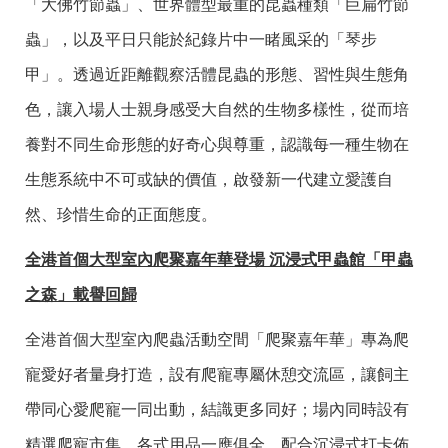
「大佛竹節蟲」、世界體型最重的昆蟲種類「巨扁竹節
蟲」，以及平日只能於紀錄片中一睹風采的「琴步
甲」。透過近距離觀察活體昆蟲的形態、習性與生態角
色，讓入場人士親身感受大自然的生物多樣性，從而培
養對不同生命形態的好奇心與尊重，認識每一種生物在
生態系統中不可或缺的價值，啟發新一代建立愛護自
然、珍惜生命的正面態度。
全港首個大型室內爬聚嘉年華登場 沉浸式甲蟲館「甲蟲
之森」載譽回歸
全港首個大型室內爬蟲活動空間「爬聚嘉年華」專為爬
寵愛好者量身打造，設有爬寵專屬休憩交流區，讓飼主
帶同心愛爬寵一同出動，結識更多同好；場內同時設有
精選爬寵市集，各式用品一應俱全，配合沉浸式打卡佈