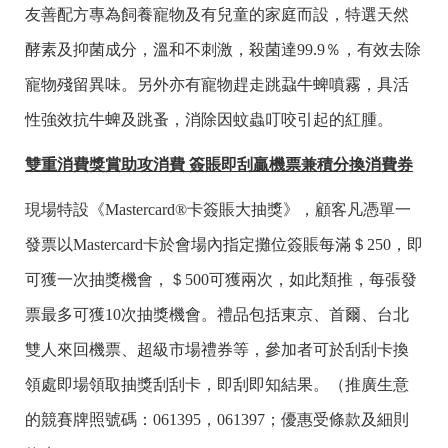
友善配方專為飼養寵物及有兒童的家庭而設，特選天然
酵素及抑菌成分，溫和不刺激，殺菌達99.9％，有效去除
寵物殘留異味。另外亦有寵物趕走跳蝨牛蜱噴霧，具活
性強效抗牛蜱及跳蚤，消除因蚊蟲叮咬引起的紅腫。
雙重消費獎賞助攻消費 簽賬即刮贏機票兼積分換消費券
現場特設《Mastercard®卡簽賬大抽獎》，顧客凡憑單一
發票以Mastercard卡於會場內指定攤位簽賬每滿＄250，即
可獲一次抽獎機會，＄500可獲兩次，如此類推，每張發
票最多可獲10次抽獎機會。禮品包括東京、首爾、台北
雙人來回機票、超級市場禮券等，參加者可於刮刮卡換
領處即場領取抽獎刮刮卡，即刮即知結果。（推廣生意
的競賽牌照號碼：061395，061397；優惠受條款及細則