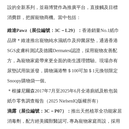
設的全新系列，並藉博覽作為推廣平台，直接觸及目標
消費群，把握寵物商機。當中包括：
維達
Pawz
（展位編號：
3C－L29
）：
香港銷量No.1紙巾
品牌＊維達推出寵物純水濕紙巾及抑菌尿墊，通過香港
SGS皮膚科測試及德國Dermatest認證，採用寵物友善配
方，為寵物家庭帶來更全面的衛生護理體驗。現場亦有
尿墊試用裝派發，購物滿港幣＄100可加＄1元換領限定
Snoopy購物袋一個。
＊根據尼爾森2017年7月至2025年6月全港廁紙及軟包裝
紙巾零售調查報告（2025 NielsenIQ版權所有）
滴露（展位編號：
3C－P07
）：
推出天然植萃全功能家居
消毒劑，配方經美國獸醫認可, 專為寵物家庭而設，採用