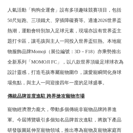
人氣活動「狗狗全運會」設有多項趣味競賽項目，包括
50尺短跑、三項鐵犬、穿插障礙賽等。適逢2026世界盃
熱潮，運動會特別加入足球元素，現場亦設有世界盃主
題打卡區，讓毛孩與主人一同投入世界盃狂熱。本地寵
物服飾品牌Momoji（展位編號：3D－F18）亦乘勢推出
全新系列「MOMOJI FC」，以八款世界頂級足球球衣為
設計靈感，打造毛孩專屬寵物圍巾，讓愛寵瞬間化身球
場焦點，與主人一同迎接四年一度的足球盛事。
傳統品牌首度進駐 跨界搶攻寵物市場
寵物經濟潛力龐大，帶動多個傳統非寵物品牌跨界進
軍。今屆博覽吸引多個知名品牌首次進駐，將旗下產品
研發版圖延伸至寵物領域，推出專為寵物及寵物家庭而