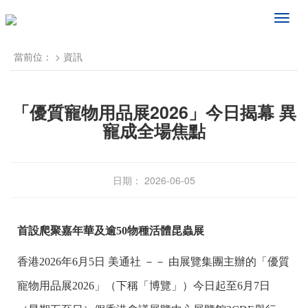
频
道
导
當前位：
>
資訊
航
「優質寵物用品展2026」今日揭幕 異
寵成全場焦點
日期： 2026-06-05
首設爬聚嘉年華及逾
50
物種活體昆蟲展
香港
2026年6月5日
美通社 －－ 由展覽集團主辦的「優質
寵物用品展2026」（下稱「博覽」）今日起至6月7日