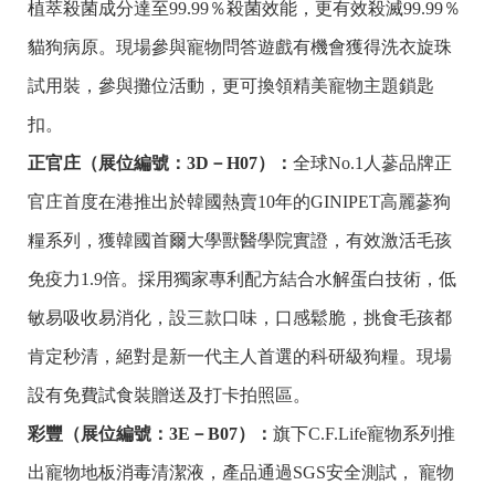
植萃殺菌成分達至99.99％殺菌效能，更有效殺滅99.99％
貓狗病原。現場參與寵物問答遊戲有機會獲得洗衣旋珠
試用裝，參與攤位活動，更可換領精美寵物主題鎖匙
扣。
正官庄（展位編號：
3D－H07
）：
全球No.1人蔘品牌正
官庄首度在港推出於韓國熱賣10年的GINIPET高麗蔘狗
糧系列，獲韓國首爾大學獸醫學院實證，有效激活毛孩
免疫力1.9倍。採用獨家專利配方結合水解蛋白技術，低
敏易吸收易消化，設三款口味，口感鬆脆，挑食毛孩都
肯定秒清，絕對是新一代主人首選的科研級狗糧。現場
設有免費試食裝贈送及打卡拍照區。
彩豐（展位編號：
3E－B07
）：
旗下C.F.Life寵物系列推
出寵物地板消毒清潔液，產品通過SGS安全測試， 寵物