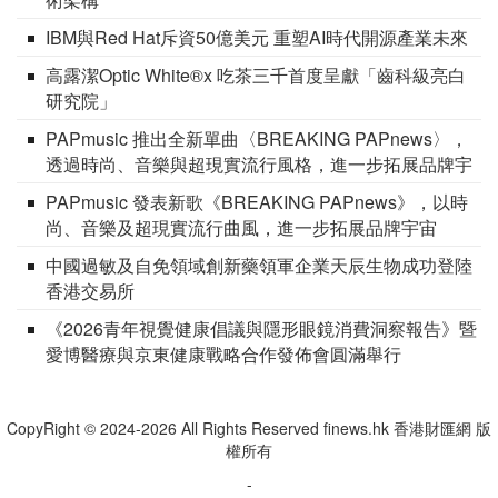
IBM與Red Hat斥資50億美元 重塑AI時代開源產業未來
高露潔Optic White®x 吃茶三千首度呈獻「齒科級亮白
研究院」
PAPmusic 推出全新單曲〈BREAKING PAPnews〉，
透過時尚、音樂與超現實流行風格，進一步拓展品牌宇
宙
PAPmusic 發表新歌《BREAKING PAPnews》，以時
尚、音樂及超現實流行曲風，進一步拓展品牌宇宙
中國過敏及自免領域創新藥領軍企業天辰生物成功登陸
香港交易所
《2026青年視覺健康倡議與隱形眼鏡消費洞察報告》暨
愛博醫療與京東健康戰略合作發佈會圓滿舉行
CopyRight © 2024-2026 All Rights Reserved finews.hk 香港財匯網 版
權所有
-