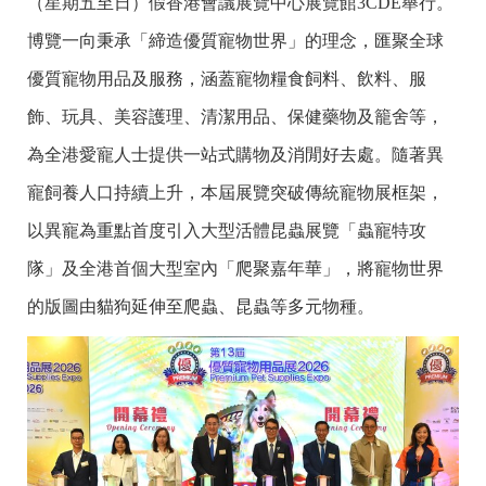
（星期五至日）假香港會議展覽中心展覽館3CDE舉行。
博覽一向秉承「締造優質寵物世界」的理念，匯聚全球
優質寵物用品及服務，涵蓋寵物糧食飼料、飲料、服
飾、玩具、美容護理、清潔用品、保健藥物及籠舍等，
為全港愛寵人士提供一站式購物及消閒好去處。隨著異
寵飼養人口持續上升，本屆展覽突破傳統寵物展框架，
以異寵為重點首度引入大型活體昆蟲展覽「蟲寵特攻
隊」及全港首個大型室內「爬聚嘉年華」，將寵物世界
的版圖由貓狗延伸至爬蟲、昆蟲等多元物種。