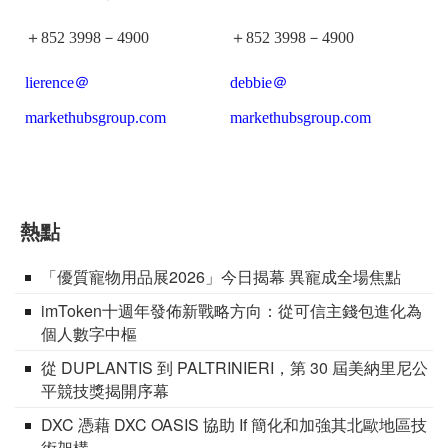
＋852 3998－4900
＋852 3998－4900
lierence＠
debbie＠
markethubsgroup.com
markethubsgroup.com
熱點
「優質寵物用品展2026」今日揭幕 異寵成全場焦點
imToken十週年發佈新戰略方向：從可信主錢包進化為
個人數字中樞
從 DUPLANTIS 到 PALTRINIERI，第 30 屆美納里尼公
平競技獎揭開序幕
DXC 憑藉 DXC OASIS 協助 If 簡化和加強其北歐地區技
術架構