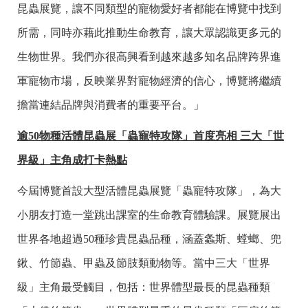
昆蟲展覽，讓不同類型的寵物愛好者都能在博覽中找到
所需，同時亦藉此推動生命教育，讓大眾認識更多元的
生物世界。我們亦很高興看到越來越多知名品牌跨界進
軍寵物市場，反映業界對寵物經濟的信心，博覽將繼續
擔當連結品牌與消費者的重要平台。」
逾
50
物種活體昆蟲展「蟲寵特攻隊」首度亮相 三大「世
界級」主角成打卡熱點
今屆博覽首設大型活體昆蟲展覽「蟲寵特攻隊」，為大
小朋友打造一堂跳出課室的生命教育體驗課。展覽展出
世界各地超過50種珍貴昆蟲品種，涵蓋螽斯、螳螂、兜
鍬、竹節蟲、甲蟲及節肢類動物等。當中三大「世界
級」主角最受觸目，包括：世界體型最長的昆蟲種類