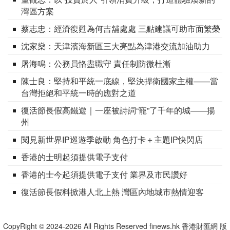
灣區方案
蔡志忠：經濟復甦為何吉舖處處 三點建議可助市面繁榮
沈家燊：天津濱海新區三大亮點為津港交流加油助力
屠海鳴：公務員恪盡職守 責任制防微杜漸
陳士良：堅持和平統一底線，堅決捍衛國家主權——當
台灣拒絕和平統一時的應對之道
復活節長假高鐵遊｜一座被詩詞“寵”了千年的城——揚
州
閱見新世界IP巡遊季啟動 角色打卡＋主題IP快閃店
香港的士明起須提供電子支付
香港的士今起須提供電子支付 業界及市民讚好
復活節長假料掀港人北上熱 灣區內地城市熱情迎客
CopyRight © 2024-2026 All Rights Reserved finews.hk 香港財匯網 版