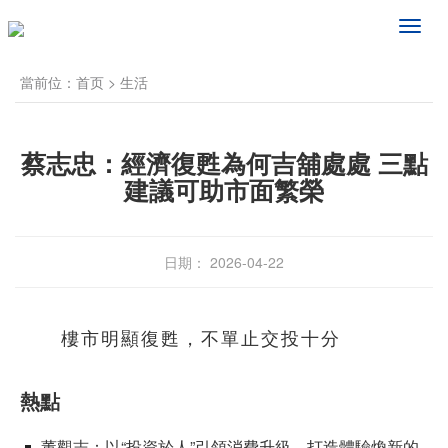
频
道
导
當前位：
首页
>
生活
航
蔡志忠：經濟復甦為何吉舖處處 三點
建議可助市面繁榮
日期： 2026-04-22
樓市明顯復甦，不單止交投十分
熱點
董觀志：以“投資於人”引領消費升級，打造體驗煥新的