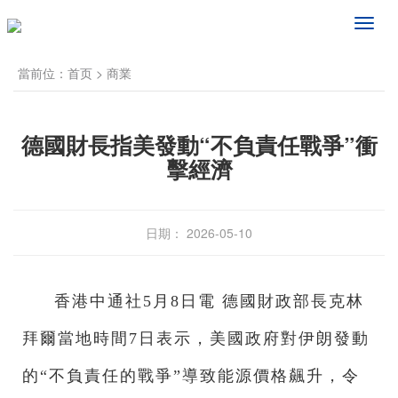
频
道
导
當前位：
首页
>
商業
航
德國財長指美發動“不負責任戰爭”衝
擊經濟
日期： 2026-05-10
香港中通社5月8日電 德國財政部長克林
拜爾當地時間7日表示，美國政府對伊朗發動
的“不負責任的戰爭”導致能源價格飆升，令