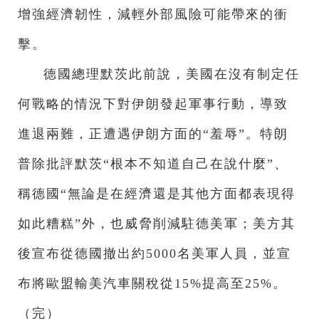
增強經濟韌性，減輕外部風險可能帶來的衝
擊。
德國總理默茨此前說，美國在沒有制定任
何戰略的情況下對伊朗發起軍事行動，導致
進退兩難，正遭遇伊朗方面的“羞辱”。特朗
普除批評默茨“根本不知道自己在說什麼”、
稱德國“無論是在經濟還是其他方面都表現得
如此糟糕”外，也威脅削減駐德美軍；美方其
後宣布從德國撤出約5000名美軍人員，並宣
布將歐盟輸美汽車關稅從15%提高至25%。
（完）