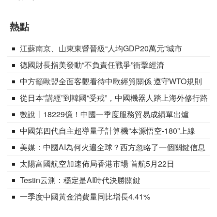
熱點
江蘇南京、山東東營晉級“人均GDP20萬元”城市
德國財長指美發動“不負責任戰爭”衝擊經濟
中方籲歐盟全面客觀看待中歐經貿關係 遵守WTO規則
從日本“講經”到韓國“受戒”，中國機器人踏上海外修行路
數說丨18229億！中國一季度服務貿易成績單出爐
中國第四代自主超導量子計算機“本源悟空-180”上線
美媒：中國AI為何火遍全球？西方忽略了一個關鍵信息
太陽富國航空加速佈局香港市場 首航5月22日
Testin云測：穩定是AI時代決勝關鍵
一季度中國黃金消費量同比增長4.41%